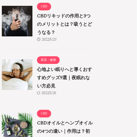
CBD
CBDリキッドの作用と3つ
のメリットとは？吸うとど
うなる？
2022/5/23
美容・健康
心地よい眠りへと導くおす
すめグッズ9選｜夜眠れな
い方必見
2022/5/20
CBD
CBDオイルとヘンプオイル
の4つの違い｜作用は？初